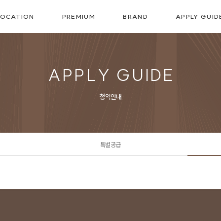
LOCATION
PREMIUM
BRAND
APPLY GUID
입지소개
뉴타운 프리미엄
한국토지신탁
변경된 청약제도
입지영상
프리미엄 6
SUMMIT
특별공급
A
P
P
L
Y
G
U
I
D
E
일반공급
청약안내
특별공급