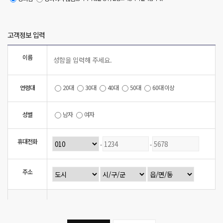
있습니다. (단, 동의 거부시 관심고객등록이 불가하며, 이벤트 응모도 불가합니다.)
5. 개인정보 처리 위탁 고지
회사는 서비스 이행을 위하여 개인정보 취급을 아래와 같이 외부 전문업체에 위탁하여 운영하고
있으며, 위탁 업무는 아래와 같습니다.
고객정보 입력
- 분양대행사 : ㈜상림디엠텍 – 전화/문자 등을 통한 분양정보 안내 및 이벤트 등 광고성 정보 전달,
분양상담, 물품배송 등.
- 홈페이지운영대행사 : ㈜와이즈맥스 – 홈페이지를 통해 수집되는 개인정보DB의 기술적 처리
이름
- 개인정보보호 최종 책임자 : 한국토지신탁 준법지원팀장
- 개인정보보호 업무 관련 문의 : 써밋 클라비온 분양사무소
- 연락처 : 1577-4991
연령대
20대
30대
40대
50대
60대 이상
성별
남자
여자
휴대전화
-
-
주소