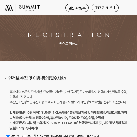
관심고객등록
1577-4991
R
E
G
I
S
T
R
A
T
I
O
N
관심고객등록
개인정보 수집 및 이용 동의(필수사항)
홈페이지DB운영 주관사인 (주)한국토지신탁(이하 “회사”)은 아래와 같이 귀하의 개인정보를 수집,
이용하고자 합니다.
수집된 개인정보는 수집이용 목적 외에는 사용되지 않으며, 개인정보보호법을 준수하고 있습니다.
1. 개인정보의 수집 목적 : 'SUMMIT CLAVION' 분양정보 제공 및 마케팅활용, 이벤트 응모 처리
2. 처리하는 개인정보 항목 : 성명, 휴대전화번호, 주소(기본주소), 성별, 연령대
3. 개인정보의 처리 및 보유기간 : 'SUMMIT CLAVION' 분양종료시까지 (단, 개인정보 처리 정지
및 철회 요청 즉시 파기)
4. 동의거부권 및 거부시 불이익 : 정보주체는 개인정보 수집 이용에 관한 동의를 거부할 권리가
동의함
동의하지 않음
(동의하지 않을 경우, 관심고객등록이 불가합니다.)