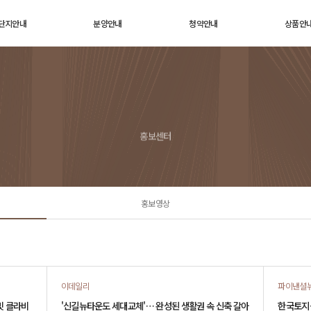
단지안내
분양안내
청약안내
상품안
지 배치도
분양일정
변경된 청약제도
세대안
·호수 배치도
공급안내
특별공급 안내
E-모델하
단지특화
입주자 모집공고
일반공급 안내
인테리
홍보센터
커뮤니티
인터넷청약 안내
홍보영상
이데일리
파이낸셜
밋 클라비
'신길뉴타운도 세대교체'… 완성된 생활권 속 신축 갈아
한국토지신