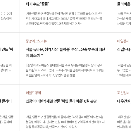
타기 수요 '꿈틀’
클라비온'
승이 이어지
서울 영등포구 신길뉴타운이 완성된 생활 인프라를 바탕으로 본격
서울 주택 
 상승이 장
적인 세대교체에 나서고 있다. 2015년 준공된 ‘래미안 프레비뉴’를
가 상승세를
비롯해 주요 단지들이 입주 10년 차를 넘기면서…
사업 단지가
중앙이코노미뉴
매일경제
엔드 ‘써
서울 뉴타운, 청약시장 ‘블랙홀’ 부상...신축 부족에 대단
신길뉴타운
지 희소성 ↑
 관심을 이
[중앙이코노미뉴스 송태원] 서울 주요 뉴타운이 분양 시장의 ‘청약
서울시 영등
약시장에서도
블랙홀’로 떠오르고 있다. 노후 주거지를 단순히 새 아파트로 바꾸는
두고 있습니
수준을 넘어 도로와 학교, 상업시설 등 생활…
16억원대 
헤럴드경제
조선일보
밋 클라비
신풍역 더블역세권 앞둔 ‘써밋 클라비온’ 6월 분양
대우건설,
은 서울 영등
서울 영등포구 신길동 일원에 들어서는 ‘써밋 클라비온’이 오는 6월
대우건설이 
써밋 클라비
분양할 예정이다. 단지는 신길10재정비촉진구역 주택재건축정비사
비온’을 6월 분양한다
업을 통해 공급되며, 한국토지신탁이 사업 시…
번지 일원에