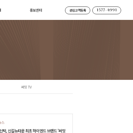
내
홍보센터
관심고객등록
1577-4991
내
언론보도
우스
홍보영상
어
써밋 TV
써밋 TV
뉴스
탁, 신길뉴타운 최초 하이엔드 브랜드 '써밋