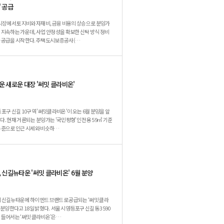
 공급
시장에서 토지비와 자재비, 금융 비용의 상승으로 분양가
 지속하는 가운데, 사업 안정성을 확보한 신탁 방식 정비
 공급을 시작한다. 주택도시보증공사(…
 새로운 대장 '써밋 클라비온'
포구 신길 10구역 '써밋클라비온'이 오는 6월 분양을 앞
다. 현재 거론되는 분양가는 '국민평형'인 전용 59㎡ 기준
수준으로 인근 시세와 비슷하…
 신길뉴타운 '써밋 클라비온' 6월 분양
신길뉴타운에 하이엔드 브랜드로 공급되는 ‘써밋 클라
고 18일 밝혔다. 서울시 영등포구 신길동 3590
 들어서는 ‘써밋 클라비온’은…