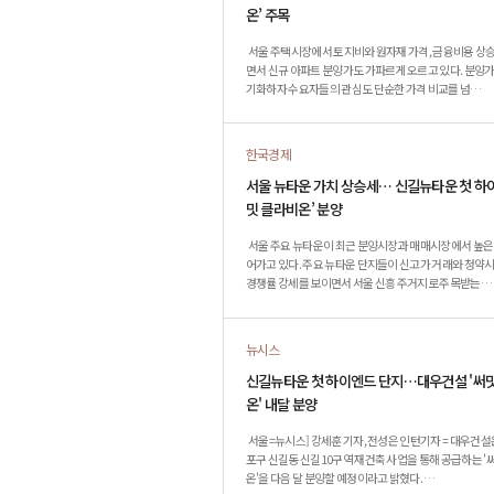
온’ 주목
서울 주택시장에서 토지비와 원자재 가격, 금융비용 상
면서 신규 아파트 분양가도 가파르게 오르고 있다. 분양가
기화하자 수요자들의 관심도 단순한 가격 비교를 넘…
한국경제
서울 뉴타운 가치 상승세… 신길뉴타운 첫 하이
밋 클라비온’ 분양
서울 주요 뉴타운이 최근 분양시장과 매매시장에서 높은
어가고 있다. 주요 뉴타운 단지들이 신고가 거래와 청
경쟁률 강세를 보이면서 서울 신흥 주거지로 주목받는…
뉴시스
신길뉴타운 첫 하이엔드 단지…대우건설 '써
온' 내달 분양
서울=뉴시스] 강세훈 기자, 전성은 인턴기자 = 대우건설
포구 신길동 신길10구역 재건축 사업을 통해 공급하는 '
온'을 다음 달 분양할 예정이라고 밝혔다. …