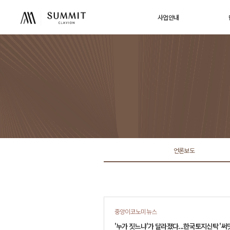
사업안내
사업개요
단
브랜드소개
동
입지환경
프리미엄
오시는길
언론보도
중앙이코노미뉴스
'누가 짓느냐'가 달라졌다...한국토지신탁 '써