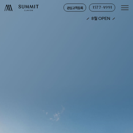
관심고객등록
1577-4991
8월 OPEN
사업명
대지 위치
써밋 클라비온
서울특별시 영등포구 신길동 3590번지
일원
건축규모
세대수