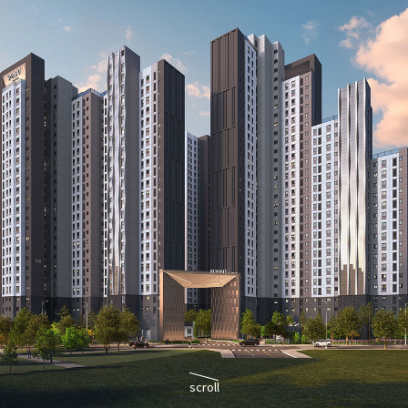
지하4층 ~ 지상 29층, 8개동
총 812세대 (일반분양 176세대)
타입
주차대수
전용 44㎡ / 49㎡ / 59㎡ / 84㎡
아파트 1,249대 (세대당 1.54대)
scroll